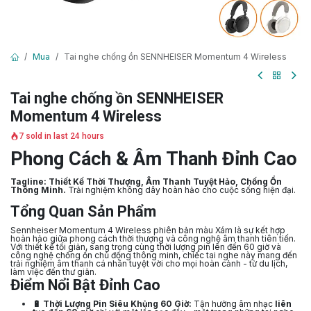
Mua
Tai nghe chống ồn SENNHEISER Momentum 4 Wireless
Tai nghe chống ồn SENNHEISER
Momentum 4 Wireless
7 sold in last 24 hours
Phong Cách & Âm Thanh Đỉnh Cao
Tagline:
Thiết Kế Thời Thượng, Âm Thanh Tuyệt Hảo, Chống Ồn
Thông Minh.
Trải nghiệm không dây hoàn hảo cho cuộc sống hiện đại.
Tổng Quan Sản Phẩm
Sennheiser Momentum 4 Wireless phiên bản màu Xám là sự kết hợp
hoàn hảo giữa phong cách thời thượng và công nghệ âm thanh tiên tiến.
Với thiết kế tối giản, sang trọng cùng thời lượng pin lên đến 60 giờ và
công nghệ chống ồn chủ động thông minh, chiếc tai nghe này mang đến
trải nghiệm âm thanh cá nhân tuyệt vời cho mọi hoàn cảnh - từ du lịch,
làm việc đến thư giãn.
Điểm Nổi Bật Đỉnh Cao
🔋 Thời Lượng Pin Siêu Khủng 60 Giờ:
Tận hưởng âm nhạc
liên