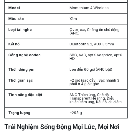
Model
Momentum 4 Wireless
Màu sắc
Xám
Loại tai nghe
Over-ear, Chống ồn chủ động
(ANC)
Kết nối
Bluetooth 5.2, AUX 3.5mm
Công nghệ codec
SBC, AAC, aptX Adaptive, aptX
HD
Thời lượng pin
Lên đến 60 giờ (ANC bật)
Thời gian sạc
~2 giờ (sạc đầy), Sạc nhanh 3
phút = 4 giờ nghe
Tính năng đặc biệt
ANC Thích ứng, Chế độ
Transparent Hearing, Điều
khiển cảm ứng, Kết nối đa điểm
Trọng lượng
~293 g
Trải Nghiệm Sống Động Mọi Lúc, Mọi Nơi