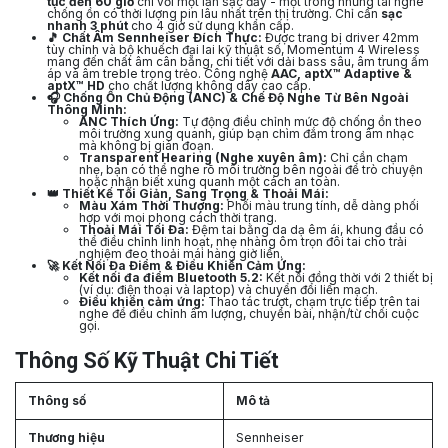
tục đến 60 giờ
chỉ với một lần sạc đầy - một trong những tai nghe
chống ồn có thời lượng pin lâu nhất trên thị trường. Chỉ cần
sạc
nhanh 3 phút
cho 4 giờ sử dụng khẩn cấp.
🎵 Chất Âm Sennheiser Đích Thực:
Được trang bị driver 42mm
tùy chỉnh và bộ khuếch đại lai kỹ thuật số, Momentum 4 Wireless
mang đến chất âm cân bằng, chi tiết với dải bass sâu, âm trung ấm
áp và âm treble trong trẻo. Công nghệ
AAC, aptX™ Adaptive &
aptX™ HD
cho chất lượng không dây cao cấp.
🎧 Chống Ồn Chủ Động (ANC) & Chế Độ Nghe Từ Bên Ngoài
Thông Minh:
ANC Thích Ứng:
Tự động điều chỉnh mức độ chống ồn theo
môi trường xung quanh, giúp bạn chìm đắm trong âm nhạc
mà không bị gián đoạn.
Transparent Hearing (Nghe xuyên âm):
Chỉ cần chạm
nhẹ, bạn có thể nghe rõ môi trường bên ngoài để trò chuyện
hoặc nhận biết xung quanh một cách an toàn.
👑 Thiết Kế Tối Giản, Sang Trọng & Thoải Mái:
Màu Xám Thời Thượng:
Phối màu trung tính, dễ dàng phối
hợp với mọi phong cách thời trang.
Thoải Mái Tối Đa:
Đệm tai bằng da dạ êm ái, khung đầu có
thể điều chỉnh linh hoạt, nhẹ nhàng ôm trọn đôi tai cho trải
nghiệm đeo thoải mái hàng giờ liền.
🚀 Kết Nối Đa Điểm & Điều Khiển Cảm Ứng:
Kết nối đa điểm Bluetooth 5.2:
Kết nối đồng thời với 2 thiết bị
(ví dụ: điện thoại và laptop) và chuyển đổi liền mạch.
Điều khiển cảm ứng:
Thao tác trượt, chạm trực tiếp trên tai
nghe để điều chỉnh âm lượng, chuyển bài, nhận/từ chối cuộc
gọi.
Thông Số Kỹ Thuật Chi Tiết
Thông số
Mô tả
Thương hiệu
Sennheiser