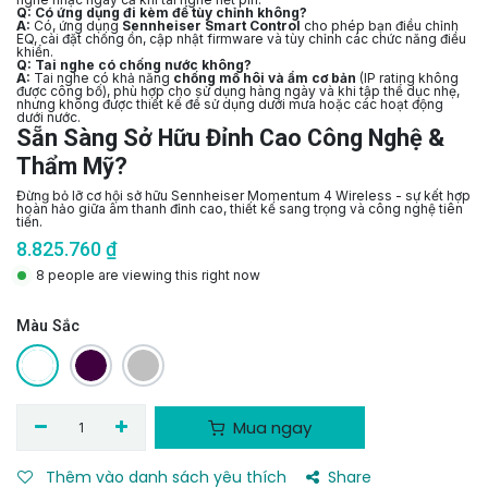
Q: Có ứng dụng đi kèm để tùy chỉnh không?
A:
Có, ứng dụng
Sennheiser Smart Control
cho phép bạn điều chỉnh
EQ, cài đặt chống ồn, cập nhật firmware và tùy chỉnh các chức năng điều
khiển.
Q: Tai nghe có chống nước không?
A:
Tai nghe có khả năng
chống mồ hôi và ẩm cơ bản
(IP rating không
được công bố), phù hợp cho sử dụng hàng ngày và khi tập thể dục nhẹ,
nhưng không được thiết kế để sử dụng dưới mưa hoặc các hoạt động
dưới nước.
Sẵn Sàng Sở Hữu Đỉnh Cao Công Nghệ &
Thẩm Mỹ?
Đừnɡ bỏ lỡ cơ hội sở hữu Sennheiser Momentum 4 Wireless - sự kết hợp
hoàn hảo giữa âm thanh đỉnh cao, thiết kế sang trọng và công nghệ tiên
tiến.
8.825.760
₫
8 people are viewing this right now
Màu Sắc
Mua ngay
Thêm vào danh sách yêu thích
Share