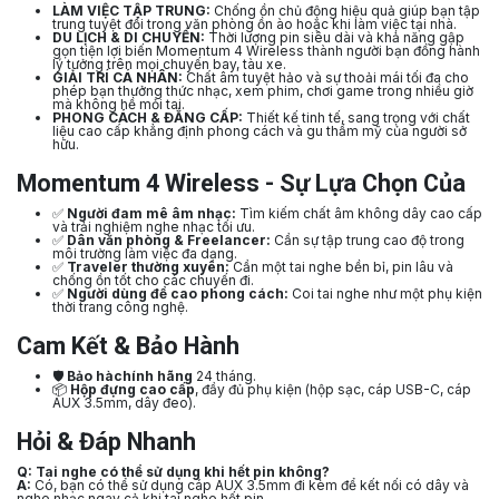
LÀM VIỆC TẬP TRUNG:
Chống ồn chủ động hiệu quả giúp bạn tập
trung tuyệt đối trong văn phòng ồn ào hoặc khi làm việc tại nhà.
DU LỊCH & DI CHUYỂN:
Thời lượng pin siêu dài và khả năng gập
gọn tiện lợi biến Momentum 4 Wireless thành người bạn đồng hành
lý tưởng trên mọi chuyến bay, tàu xe.
GIẢI TRÍ CÁ NHÂN:
Chất âm tuyệt hảo và sự thoải mái tối đa cho
phép bạn thưởng thức nhạc, xem phim, chơi game trong nhiều giờ
mà không hề mỏi tai.
PHONG CÁCH & ĐẲNG CẤP:
Thiết kế tinh tế, sang trọng với chất
liệu cao cấp khẳng định phong cách và gu thẩm mỹ của người sở
hữu.
Momentum 4 Wireless - Sự Lựa Chọn Của
✅
Người đam mê âm nhạc:
Tìm kiếm chất âm không dây cao cấp
và trải nghiệm nghe nhạc tối ưu.
✅
Dân văn phòng & Freelancer:
Cần sự tập trung cao độ trong
môi trường làm việc đa dạng.
✅
Traveler thường xuyên:
Cần một tai nghe bền bỉ, pin lâu và
chống ồn tốt cho các chuyến đi.
✅
Người dùng đề cao phong cách:
Coi tai nghe như một phụ kiện
thời trang công nghệ.
Cam Kết & Bảo Hành
🛡️
Bảo hàchính hãng
24 tháng.
📦
Hộp đựng cao cấp
, đầy đủ phụ kiện (hộp sạc, cáp USB-C, cáp
AUX 3.5mm, dây đeo).
Hỏi & Đáp Nhanh
Q: Tai nghe có thể sử dụng khi hết pin không?
A:
Có, bạn có thể sử dụng cáp AUX 3.5mm đi kèm để kết nối có dây và
nghe nhạc ngay cả khi tai nghe hết pin.