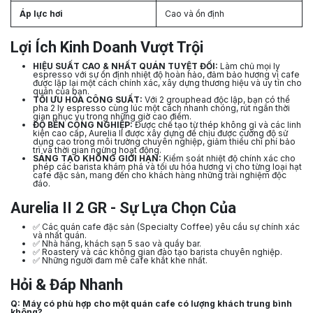
Áp lực hơi
Cao và ổn định
Lợi Ích Kinh Doanh Vượt Trội
HIỆU SUẤT CAO & NHẤT QUÁN TUYỆT ĐỐI:
Làm chủ mọi ly
espresso với sự ổn định nhiệt độ hoàn hảo, đảm bảo hương vị cafe
được lặp lại một cách chính xác, xây dựng thương hiệu và uy tín cho
quán của bạn.
TỐI ƯU HÓA CÔNG SUẤT:
Với 2 grouphead độc lập, bạn có thể
pha 2 ly espresso cùng lúc một cách nhanh chóng, rút ngắn thời
gian phục vụ trong những giờ cao điểm.
ĐỘ BỀN CÔNG NGHIỆP:
Được chế tạo từ thép không gỉ và các linh
kiện cao cấp, Aurelia II được xây dựng để chịu được cường độ sử
dụng cao trong môi trường chuyên nghiệp, giảm thiểu chi phí bảo
trì và thời gian ngừng hoạt động.
SÁNG TẠO KHÔNG GIỚI HẠN:
Kiểm soát nhiệt độ chính xác cho
phép các barista khám phá và tối ưu hóa hương vị cho từng loại hạt
cafe đặc sản, mang đến cho khách hàng những trải nghiệm độc
đáo.
Aurelia II 2 GR - Sự Lựa Chọn Của
✅ Các quán cafe đặc sản (Specialty Coffee) yêu cầu sự chính xác
và nhất quán.
✅ Nhà hàng, khách sạn 5 sao và quầy bar.
✅ Roastery và các không gian đào tạo barista chuyên nghiệp.
✅ Những người đam mê cafe khắt khe nhất.
Hỏi & Đáp Nhanh
Q: Máy có phù hợp cho một quán cafe có lượng khách trung bình
không?