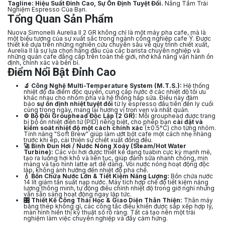
Tagline:
Hiệu Suất Đỉnh Cao, Sự Ổn Định Tuyệt Đối.
Nâng Tầm Trải
Nghiệm Espresso Của Bạn.
Tổng Quan Sản Phẩm
Nuova Simonelli Aurelia II 2 GR không chỉ là một máy pha cafe, mà là
một biểu tượng của sự xuất sắc trong ngành công nghiệp cafe Ý. Được
thiết kế dựa trên những nghiên cứu chuyên sâu về quy trình chiết xuất,
Aurelia II là sự lựa chọn hàng đầu của các barista chuyên nghiệp và
những quán cafe đẳng cấp trên toàn thế giới, nhờ khả năng vận hành ổn
định, chính xác và bền bỉ.
Điểm Nổi Bật Đỉnh Cao
🔬 Công Nghệ Multi-Temperature System (M.T.S.):
Hệ thống
nhiệt độ đa điểm độc quyền, cung cấp nước ở các nhiệt độ tối ưu
khác nhau cho nhóm pha và hệ thống hấp sữa. Điều này đảm
bảo
sự ổn định nhiệt tuyệt đối
từ ly espresso đầu tiên đến ly cuối
cùng trong ngày, mang lại hương vị trọn vẹn và nhất quán.
⚙️ Bộ Đôi Grouphead Độc Lập (2 GR):
Mỗi grouphead được trang
bị bộ ổn nhiệt điện tử (PID) riêng biệt, cho phép bạn
cài đặt và
kiểm soát nhiệt độ một cách chính xác
(±0.5°C) cho từng nhóm.
Tính năng "Soft Brew" giúp làm ướt bột cafe một cách nhẹ nhàng
trước khi ép, cải thiện sự chiết xuất đồng đều.
🚀 Bình Đun Hơi / Nước Nóng Xoáy (Steam/Hot Water
Turbine):
Các vòi hơi được thiết kế dạng tuabin cực kỳ mạnh mẽ,
tạo ra luồng hơi khô và liên tục, giúp đánh sữa nhanh chóng, mịn
màng và tạo hình latte art dễ dàng. Vòi nước nóng hoạt động độc
lập, không ảnh hưởng đến nhiệt độ pha chế.
💧 Bồn Chứa Nước Lớn & Tiết Kiệm Năng Lượng:
Bồn chứa nước
14 lít giảm tần suất nạp nước. Máy tích hợp chế độ tiết kiệm năng
lượng thông minh, tự động điều chỉnh nhiệt độ trong giờ nghỉ nhưng
vẫn sẵn sàng hoạt động ngay lập tức.
🎛️ Thiết Kế Công Thái Học & Giao Diện Thân Thiện:
Thân máy
bằng thép không gỉ, các công tắc điều khiển được sắp xếp hợp lý,
màn hình hiển thị kỹ thuật số rõ ràng. Tất cả tạo nên một trải
nghiệm làm việc chuyên nghiệp và đầy cảm hứng.