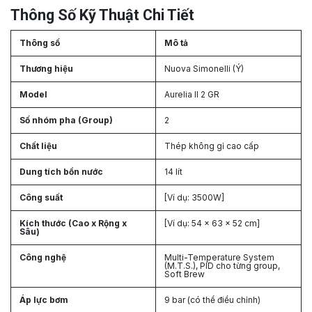
Thông Số Kỹ Thuật Chi Tiết
Thông số
Mô tả
Thương hiệu
Nuova Simonelli (Ý)
Model
Aurelia II 2 GR
Số nhóm pha (Group)
2
Chất liệu
Thép không gỉ cao cấp
Dung tích bồn nước
14 lít
Công suất
[Ví dụ: 3500W]
Kích thước (Cao x Rộng x
[Ví dụ: 54 x 63 x 52 cm]
Sâu)
Công nghệ
Multi-Temperature System
(M.T.S.), PID cho từng group,
Soft Brew
Áp lực bơm
9 bar (có thể điều chỉnh)