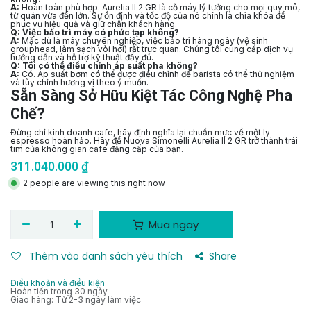
A:
Hoàn toàn phù hợp. Aurelia II 2 GR là cỗ máy lý tưởng cho mọi quy mô,
từ quán vừa đến lớn. Sự ổn định và tốc độ của nó chính là chìa khóa để
phục vụ hiệu quả và giữ chân khách hàng.
Q: Việc bảo trì máy có phức tạp không?
A:
Mặc dù là máy chuyên nghiệp, việc bảo trì hàng ngày (vệ sinh
grouphead, làm sạch vòi hơi) rất trực quan. Chúng tôi cung cấp dịch vụ
hướng dẫn và hỗ trợ kỹ thuật đầy đủ.
Q: Tôi có thể điều chỉnh áp suất pha không?
A:
Có. Áp suất bơm có thể được điều chỉnh để barista có thể thử nghiệm
và tùy chỉnh hương vị theo ý muốn.
Sẵn Sàng Sở Hữu Kiệt Tác Công Nghệ Pha
Chế?
Đừng chỉ kinh doanh cafe, hãy định nghĩa lại chuẩn mực về một ly
espresso hoàn hảo. Hãy để Nuova Simonelli Aurelia II 2 GR trở thành trái
tim của không gian cafe đẳng cấp của bạn.
311.040.000
₫
2 people are viewing this right now
Mua ngay
Thêm vào danh sách yêu thích
Share
Điều khoản và điều kiện
Hoàn tiền trong 30 ngày
Giao hàng: Từ 2-3 ngày làm việc