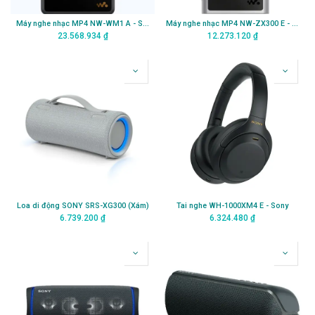
Máy nghe nhạc MP4 NW-WM1 A - Sony
Máy nghe nhạc MP4 NW-ZX300 E - Sony
23.568.934
₫
12.273.120
₫
Loa di động SONY SRS-XG300 (Xám)
Tai nghe WH-1000XM4 E - Sony
6.739.200
₫
6.324.480
₫