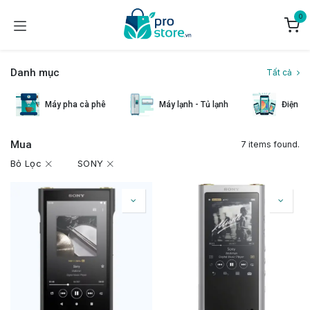
Bỏ qua để đến Nội dung
0
Danh mục
Tất cả
Máy pha cà phê
Máy lạnh - Tủ lạnh
Điện th
Mua
7 items found.
Bỏ Lọc
SONY