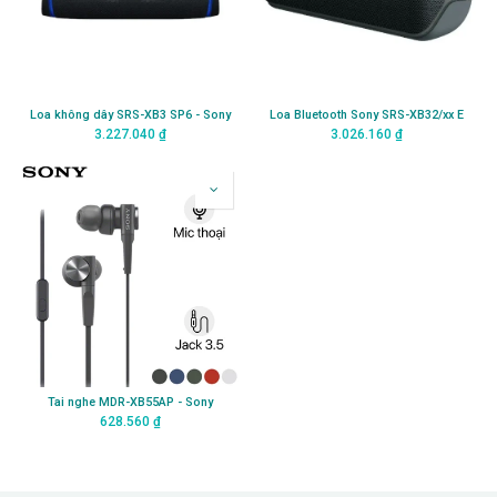
Loa không dây SRS-XB3 SP6 - Sony
Loa Bluetooth Sony SRS-XB32/xx E
3.227.040
₫
3.026.160
₫
Tai nghe MDR-XB55AP - Sony
628.560
₫