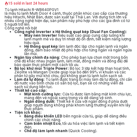
15 sold in last 24 hours
Tủ lạnh Hitachi R-WB640PGV1
là mẫu tủ lạnh Multi Door 4 cánh, thuộc phân khúc cao cấp của thương
hiệu Hitachi, Nhật Bản, được sản xuất tại Thái Lan. Với dung tích lớn và
nhiều công nghệ hiện đại, sản phẩm này phù hợp cho các gia đình có từ
5 người trở lên.
Công nghệ nổi bật
Công nghệ Inverter x Hệ thống quạt kép (Dual Fan Cooling):
Máy nén Inverter
hiệu suất cao giúp cung cấp luồng khí
lạnh mạnh mẽ và duy trì nhiệt độ ổn định, tiết kiệm năng lượng
hiệu quả.
Hệ thống quạt kép
làm lạnh độc lập cho ngăn lạnh và ngăn
đông, đảm bảo nhiệt độ phù hợp cho từng ngăn và ngăn ngừa
lẫn mùi.
Ngăn tùy chỉnh đa năng:
Cho phép bạn lựa chọn một trong bốn
chế độ khác nhau (ngăn lạnh, làm mát, đông mềm và đông đá) để
bảo quản thực phẩm một cách tối ưu.
Bộ lọc khử mùi Triple Power:
Bộ lọc 3 lớp kết hợp than hoạt tính,
Zeolite và Mangan Oxide giúp loại bỏ đến 99% vi khuẩn và các
phần tử gây mùi khó chịu, giữ không gian tủ lạnh luôn sạch sẽ.
Làm đá tự động:
Tủ lạnh được trang bị máy làm đá tự động, chỉ cần
đổ nước vào bình chứa có sẵn bộ lọc, bạn sẽ có những viên đá
sạch sử dụng liên tục.
Thiết kế cao cấp:
Mặt kính cường lực:
Cửa tủ được làm bằng mặt kính chịu lực,
mang đến vẻ ngoài sang trọng và dễ dàng vệ sinh.
Ngăn đông dưới:
Thiết kế 4 cửa với ngăn đông ở phía dưới
giúp người dùng không phải khom lưng thường xuyên khi lấy
thực phẩm.
Tiện ích khác:
Bảng điều khiển LED
bên ngoài cửa tủ, giúp dễ dàng điều
chỉnh các chức năng.
Cảm biến nhiệt Eco
, tối ưu hóa việc làm lạnh và tiết kiệm
điện.
Chế độ làm lạnh nhanh
(Quick Cooling).