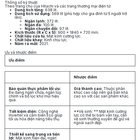
Thông số kỹ thuật
Theo trang chủ của Hitachi và các trang thương mại điện tử:
Dung tích tổng:
638 lít.
Dung tích sử dụng:
569 lít (phù hợp cho gia đình từ 5 người trở
lên).
Ngăn lạnh:
372 lít.
Ngăn đá:
100 lít.
Ngăn chuyển đổi:
97 lít.
Kích thước (R x C x S):
900 x 1840 x 720 mm.
Chất liệu cửa tủ:
Mặt kính cường lực.
Chất liệu khay:
Kính chịu lực.
Năm ra mắt:
2021.
Ưu và nhược điểm
Ưu điểm
Nhược điểm
Bảo quản thực phẩm tối ưu:
Giá thành cao:
Thuộc phân
Đa dạng ngăn chứa, ngăn tùy
khúc cao cấp nên giá bán khá
chỉnh và bộ lọc khử mùi hiệu
cao so với các sản phẩm khác.
quả.
Tiết kiệm điện:
Công nghệ
**Vệ sinh: ** Mặt kính cường
Inverter và cảm biến Eco giúp
lực có thể bị bám vân tay, cần
tối ưu hóa điện năng tiêu thụ.
vệ sinh thường xuyên để giữ vẻ
ngoài sạch đẹp.
Thiết kế sang trọng và tiện
lợi:
Mặt kính hiện đại, ngăn