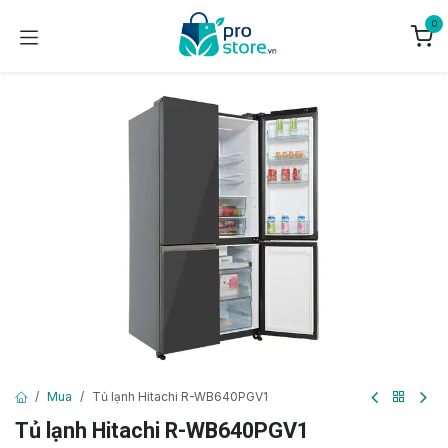
Bỏ qua để đến Nội dung
0
Mua
Tủ lạnh Hitachi R-WB640PGV1
Tủ lạnh Hitachi R-WB640PGV1