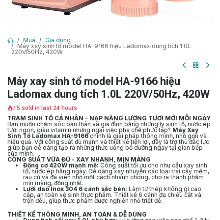
Mua
Gia dụng
Máy xay sinh tổ model HA-9166 hiệu Ladomax dung tích 1.0L
220V/50Hz, 420W
Máy xay sinh tổ model HA-9166 hiệu
Ladomax dung tích 1.0L 220V/50Hz, 420W
15 sold in last 24 hours
TRẠM SINH TỐ CÁ NHÂN - NẠP NĂNG LƯỢNG TƯƠI MỚI MỖI NGÀY
Bạn muốn chăm sóc bản thân và gia đình bằng những ly sinh tố, nước ép
tươi ngon, giàu vitamin nhưng ngại việc pha chế phức tạp?
Máy Xay
Sinh Tố Ladomax HA-9166
chính là giải pháp thông minh, nhỏ gọn và
hiệu quả. Với công suất đủ mạnh và thiết kế tiện lợi, đây là trợ thủ đắc lực
giúp bạn dễ dàng tạo ra những thức uống bổ dưỡng ngay tại gian bếp
của mình.
CÔNG SUẤT VỪA ĐỦ - XAY NHANH, MỊN MÀNG
Động cơ 420W mạnh mẽ:
Công suất tối ưu cho nhu cầu xay sinh
tố, nước ép hằng ngày. Dễ dàng xay nhuyễn các loại trái cây mềm,
rau củ và đá viên nhỏ một cách nhanh chóng, cho ra thành phẩm
mịn màng, đồng nhất.
Lưỡi dao Inox 304 6 cánh sắc bén:
Làm từ thép không gỉ cao
cấp, an toàn vệ sinh thực phẩm. Thiết kế 6 cánh đa chiều cắt và
trộn đều, giúp thực phẩm được nghiền nhỏ triệt để.
THIẾT KẾ THÔNG MINH, AN TOÀN & DỄ DÙNG