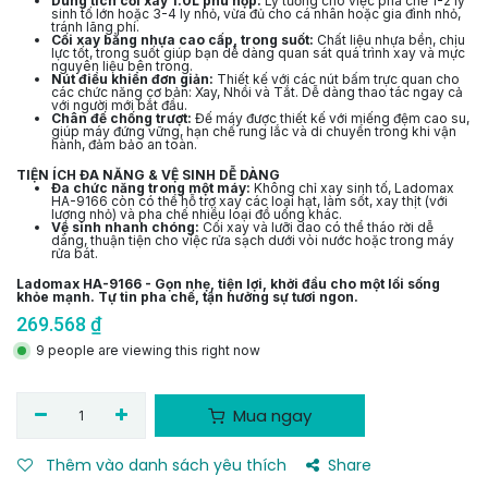
Dung tích cối xay 1.0L phù hợp:
Lý tưởng cho việc pha chế 1-2 ly
sinh tố lớn hoặc 3-4 ly nhỏ, vừa đủ cho cá nhân hoặc gia đình nhỏ,
tránh lãng phí.
Cối xay bằng nhựa cao cấp, trong suốt:
Chất liệu nhựa bền, chịu
lực tốt, trong suốt giúp bạn dễ dàng quan sát quá trình xay và mực
nguyên liệu bên trong.
Nút điều khiển đơn giản:
Thiết kế với các nút bấm trực quan cho
các chức năng cơ bản: Xay, Nhồi và Tắt. Dễ dàng thao tác ngay cả
với người mới bắt đầu.
Chân đế chống trượt:
Đế máy được thiết kế với miếng đệm cao su,
giúp máy đứng vững, hạn chế rung lắc và di chuyển trong khi vận
hành, đảm bảo an toàn.
TIỆN ÍCH ĐA NĂNG & VỆ SINH DỄ DÀNG
Đa chức năng trong một máy:
Không chỉ xay sinh tố, Ladomax
HA-9166 còn có thể hỗ trợ xay các loại hạt, làm sốt, xay thịt (với
lượng nhỏ) và pha chế nhiều loại đồ uống khác.
Vệ sinh nhanh chóng:
Cối xay và lưỡi dao có thể tháo rời dễ
dàng, thuận tiện cho việc rửa sạch dưới vòi nước hoặc trong máy
rửa bát.
Ladomax HA-9166 - Gọn nhẹ, tiện lợi, khởi đầu cho một lối sống
khỏe mạnh. Tự tin pha chế, tận hưởng sự tươi ngon.
269.568
₫
9 people are viewing this right now
Mua ngay
Thêm vào danh sách yêu thích
Share