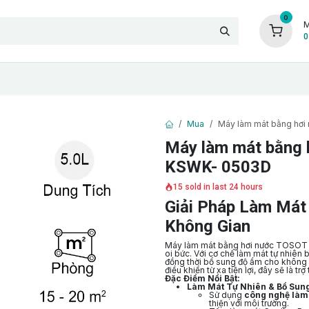
0
M
0
log
Chính sách
Giới thiệu
Tuyển dụng
Mua
Máy làm mát bằng hơ
Máy làm mát bằng 
KSWK- 0503D
15 sold in last 24 hours
Giải Pháp Làm Mát 
Không Gian
Máy làm mát bằng hơi nước TOSOT 
oi bức. Với cơ chế làm mát tự nhiên
đồng thời bổ sung độ ẩm cho không 
điều khiển từ xa tiện lợi, đây sẽ là 
Đặc Điểm Nổi Bật:
Làm Mát Tự Nhiên & Bổ Sun
Sử dụng
công nghệ làm 
thiện với môi trường.