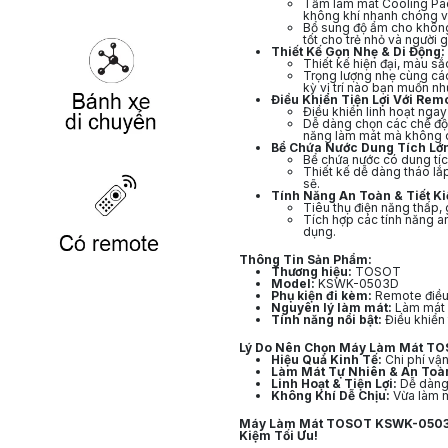
Tấm làm mát Cooling Pad 
không khí nhanh chóng và
Bổ sung độ ẩm cho không 
tốt cho trẻ nhỏ và người g
Thiết Kế Gọn Nhẹ & Di Động:
Thiết kế hiện đại, màu sắ
Trọng lượng nhẹ cùng các
kỳ vị trí nào bạn muốn n
Điều Khiển Tiện Lợi Với Rem
Điều khiển linh hoạt ngay
Dễ dàng chọn các chế độ g
năng làm mát mà không c
Bể Chứa Nước Dung Tích Lớn
Bể chứa nước có dung tích
Thiết kế dễ dàng tháo lắ
sẽ.
Tính Năng An Toàn & Tiết Ki
Tiêu thụ điện năng thấp, g
Tích hợp các tính năng a
dụng.
Thông Tin Sản Phẩm:
Thương hiệu:
TOSOT
Model:
KSWK-0503D
Phụ kiện đi kèm:
Remote điều 
Nguyên lý làm mát:
Làm mát b
Tính năng nổi bật:
Điều khiển 
Lý Do Nên Chọn Máy Làm Mát T
Hiệu Quả Kinh Tế:
Chi phí vận
Làm Mát Tự Nhiên & An Toà
Linh Hoạt & Tiện Lợi:
Dễ dàng 
Không Khí Dễ Chịu:
Vừa làm m
Máy Làm Mát TOSOT KSWK-0503D 
Kiệm Tối Ưu!