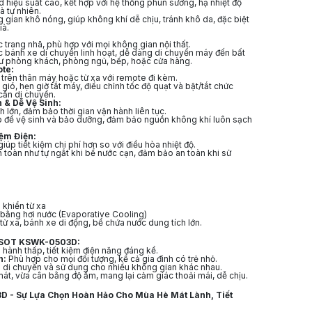
hiệu suất cao, kết hợp với hệ thống phun sương, hạ nhiệt độ
 tự nhiên.
gian khô nóng, giúp không khí dễ chịu, tránh khô da, đặc biệt
ià.
c trang nhã, phù hợp với mọi không gian nội thất.
 bánh xe di chuyển linh hoạt, dễ dàng di chuyển máy đến bất
hư phòng khách, phòng ngủ, bếp, hoặc cửa hàng.
ote:
 trên thân máy hoặc từ xa với remote đi kèm.
ió, hẹn giờ tắt máy, điều chỉnh tốc độ quạt và bật/tắt chức
ần di chuyển.
 & Dễ Vệ Sinh:
 lớn, đảm bảo thời gian vận hành liên tục.
p để vệ sinh và bảo dưỡng, đảm bảo nguồn không khí luôn sạch
ệm Điện:
iúp tiết kiệm chi phí hơn so với điều hòa nhiệt độ.
n toàn như tự ngắt khi bể nước cạn, đảm bảo an toàn khi sử
khiển từ xa
ằng hơi nước (Evaporative Cooling)
từ xa, bánh xe di động, bể chứa nước dung tích lớn.
OSOT KSWK-0503D:
 hành thấp, tiết kiệm điện năng đáng kể.
n:
Phù hợp cho mọi đối tượng, kể cả gia đình có trẻ nhỏ.
di chuyển và sử dụng cho nhiều không gian khác nhau.
át, vừa cân bằng độ ẩm, mang lại cảm giác thoải mái, dễ chịu.
- Sự Lựa Chọn Hoàn Hảo Cho Mùa Hè Mát Lành, Tiết