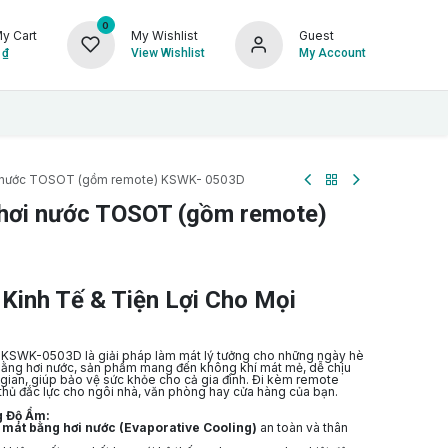
0
y Cart
My Wishlist
Guest
₫
View Wishlist
My Account
i nước TOSOT (gồm remote) KSWK- 0503D
hơi nước TOSOT (gồm remote)
Kinh Tế & Tiện Lợi Cho Mọi
KSWK-0503D là giải pháp làm mát lý tưởng cho những ngày hè
 bằng hơi nước, sản phẩm mang đến không khí mát mẻ, dễ chịu
gian, giúp bảo vệ sức khỏe cho cả gia đình. Đi kèm remote
trợ thủ đắc lực cho ngôi nhà, văn phòng hay cửa hàng của bạn.
g Độ Ẩm:
mát bằng hơi nước (Evaporative Cooling)
an toàn và thân