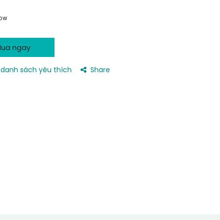
now
ua ngay
danh sách yêu thích
Share