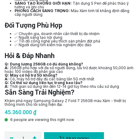
SÁNG TẠO KHÔNG GIỚI HẠN:
Tận dụng S Pen để phác thảo ý
tưởng và ghi chú
PHONG CÁCH SANG TRỌNG:
Màu Xám tinh tế khẳng định đẳng
cấp người dùng
Đối Tượng Phù Hợp
✅ Chuyên gia, doanh nhân cần thiết bị đa nhiệm
✅ Người sáng tạo nội dung
✅ Tín đồ công nghệ yêu thích sản phẩm đột phá
✅ Người dùng tìm kiếm trải nghiệm độc đáo
Hỏi & Đáp Nhanh
Q: Dung lượng 256GB có đủ dùng không?
A:
256GB phù hợp với đa số người dùng, lưu trữ được khoảng 50,000 ảnh
hoặc 100 video độ phân giải cao
Q: Máy có hỗ trợ 5G không?
A:
Có, máy hỗ trợ đầy đủ các băng tần 5G mới nhất
Q: Có thể sử dụng liên tục trong bao lâu?
A:
Thời gian sử dụng lên đến 12-14 giờ tùy theo nhu cầu sử dụng
Sẵn Sàng Trải Nghiệm?
Khám phá ngay Samsung Galaxy Z Fold 7 256GB màu Xám - thiết bị
thông minh cho lối sống hiện đại.
45.360.000
₫
6 people are viewing this right now
Mua ngay