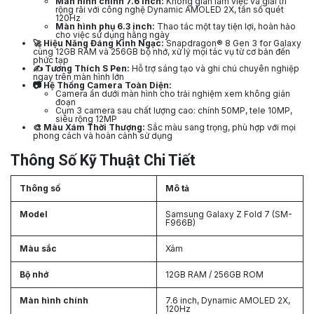
Màn hình chính 7.6 inch:
Không gian làm việc và giải trí
rộng rãi với công nghệ Dynamic AMOLED 2X, tần số quét
120Hz
Màn hình phụ 6.3 inch:
Thao tác một tay tiện lợi, hoàn hảo
cho việc sử dụng hằng ngày
🚀 Hiệu Năng Đáng Kinh Ngạc:
Snapdragon® 8 Gen 3 for Galaxy
cùng 12GB RAM và 256GB bộ nhớ, xử lý mọi tác vụ từ cơ bản đến
phức tạp
✍️ Tương Thích S Pen:
Hỗ trợ sáng tạo và ghi chú chuyên nghiệp
ngay trên màn hình lớn
📷 Hệ Thống Camera Toàn Diện:
Camera ẩn dưới màn hình cho trải nghiệm xem không gián
đoạn
Cụm 3 camera sau chất lượng cao: chính 50MP, tele 10MP,
siêu rộng 12MP
🎨 Màu Xám Thời Thượng:
Sắc màu sang trọng, phù hợp với mọi
phong cách và hoàn cảnh sử dụng
Thông Số Kỹ Thuật Chi Tiết
Thông số
Mô tả
Model
Samsung Galaxy Z Fold 7 (SM-
F966B)
Màu sắc
Xám
Bộ nhớ
12GB RAM / 256GB ROM
Màn hình chính
7.6 inch, Dynamic AMOLED 2X,
120Hz