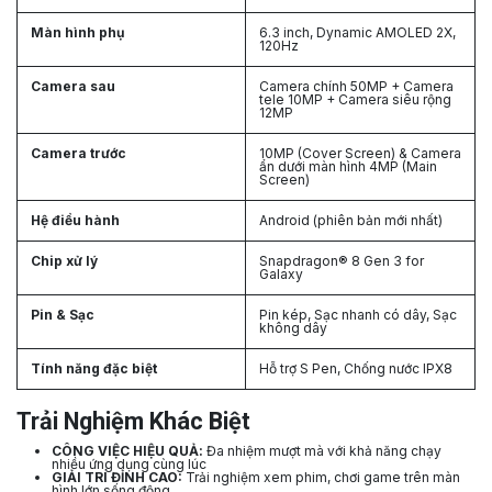
Màn hình phụ
6.3 inch, Dynamic AMOLED 2X,
120Hz
Camera sau
Camera chính 50MP + Camera
tele 10MP + Camera siêu rộng
12MP
Camera trước
10MP (Cover Screen) & Camera
ẩn dưới màn hình 4MP (Main
Screen)
Hệ điều hành
Android (phiên bản mới nhất)
Chip xử lý
Snapdragon® 8 Gen 3 for
Galaxy
Pin & Sạc
Pin kép, Sạc nhanh có dây, Sạc
không dây
Tính năng đặc biệt
Hỗ trợ S Pen, Chống nước IPX8
Trải Nghiệm Khác Biệt
CÔNG VIỆC HIỆU QUẢ:
Đa nhiệm mượt mà với khả năng chạy
nhiều ứng dụng cùng lúc
GIẢI TRÍ ĐỈNH CAO:
Trải nghiệm xem phim, chơi game trên màn
hình lớn sống động