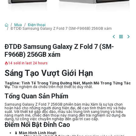
Mua
Điện thoại
ĐTDĐ Samsung Galaxy Z Fold 7 (SM-F966B) 256GB xám
ĐTDĐ Samsung Galaxy Z Fold 7 (SM-
F966B) 256GB xám
14 sold in last 24 hours
Sáng Tạo Vượt Giới Hạn
Tagline:
Tinh Tế Trong Từng Đường Nét, Mạnh Mẽ Trong Từng Tác
Vụ.
Trải nghiệm đa chiều trên một thiết bị duy nhất.
Tổng Quan Sản Phẩm
Samsung Galaxy Z Fold 7 256GB phiên bản màu Xám là sự lựa chọn
hoàn hảo cho những người dùng hiện đại, đề cao tính thẩm mỹ và hiệu
suất. Với thiết kế gập độc đáo, màu sắc trung tính sang trọng và hiệu
năng mạnh mẽ, chiếc điện thoại này mang đến trải nghiệm sử dụng đa
dạng, từ công việc chuyên nghiệp đến giải trí cao cấp.
Điểm Nổi Bật Đỉnh Cao
📱 Màn Hình Linh Hoạt: