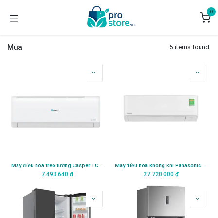
Bỏ qua để đến Nội dung
0
Mua
5 items found.
Máy điều hòa treo tường Casper TC-09IS35
Máy điều hòa không khí Panasonic CU/CS-RU18AKH-8
7.493.640
₫
27.720.000
₫