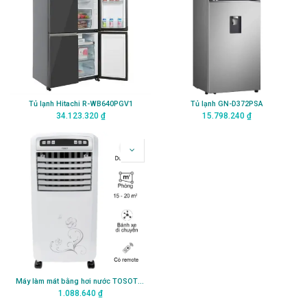
Tủ lạnh Hitachi R-WB640PGV1
Tủ lạnh GN-D372PSA
34.123.320
₫
15.798.240
₫
Máy làm mát bằng hơi nước TOSOT (gồm remote) KSWK- 0503D
1.088.640
₫